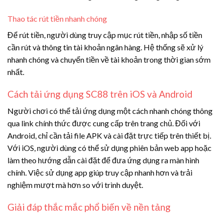
Thao tác rút tiền nhanh chóng
Để rút tiền, người dùng truy cập mục rút tiền, nhập số tiền
cần rút và thông tin tài khoản ngân hàng. Hệ thống sẽ xử lý
nhanh chóng và chuyển tiền về tài khoản trong thời gian sớm
nhất.
Cách tải ứng dụng SC88 trên iOS và Android
Người chơi có thể tải ứng dụng một cách nhanh chóng thông
qua link chính thức được cung cấp trên trang chủ. Đối với
Android, chỉ cần tải file APK và cài đặt trực tiếp trên thiết bị.
Với iOS, người dùng có thể sử dụng phiên bản web app hoặc
làm theo hướng dẫn cài đặt để đưa ứng dụng ra màn hình
chính. Việc sử dụng app giúp truy cập nhanh hơn và trải
nghiệm mượt mà hơn so với trình duyệt.
Giải đáp thắc mắc phổ biến về nền tảng