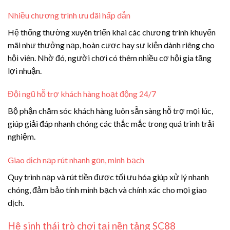
Nhiều chương trình ưu đãi hấp dẫn
Hệ thống thường xuyên triển khai các chương trình khuyến
mãi như thưởng nạp, hoàn cược hay sự kiện dành riêng cho
hội viên. Nhờ đó, người chơi có thêm nhiều cơ hội gia tăng
lợi nhuận.
Đội ngũ hỗ trợ khách hàng hoạt động 24/7
Bộ phận chăm sóc khách hàng luôn sẵn sàng hỗ trợ mọi lúc,
giúp giải đáp nhanh chóng các thắc mắc trong quá trình trải
nghiệm.
Giao dịch nạp rút nhanh gọn, minh bạch
Quy trình nạp và rút tiền được tối ưu hóa giúp xử lý nhanh
chóng, đảm bảo tính minh bạch và chính xác cho mọi giao
dịch.
Hệ sinh thái trò chơi tại nền tảng SC88