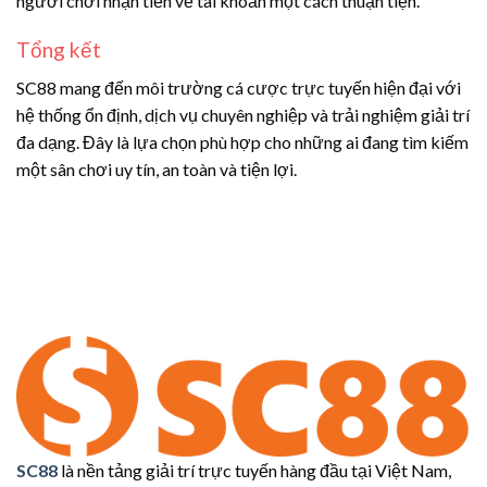
người chơi nhận tiền về tài khoản một cách thuận tiện.
Tổng kết
SC88 mang đến môi trường cá cược trực tuyến hiện đại với
hệ thống ổn định, dịch vụ chuyên nghiệp và trải nghiệm giải trí
đa dạng. Đây là lựa chọn phù hợp cho những ai đang tìm kiếm
một sân chơi uy tín, an toàn và tiện lợi.
SC88
là nền tảng giải trí trực tuyến hàng đầu tại Việt Nam,