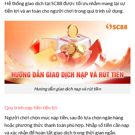
Hệ thống giao dịch tại SC88 được tối ưu nhằm mang lại sự
tiện lợi và an toàn cho người chơi trong quá trình sử dụng.
Hướng dẫn giao dịch nạp và rút tiền
Quy trình nạp tiền tiện lợi
Người chơi chọn mục nạp tiền, sau đó lựa chọn ngân hàng
hoặc phương thức thanh toán phù hợp. Nhập số tiền cần nạp
và xác nhận để hoàn tất giao dịch trong thời gian ngắn.