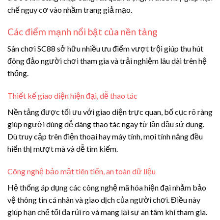
chế nguy cơ vào nhầm trang giả mạo.
Các điểm mạnh nổi bật của nền tảng
Sân chơi SC88 sở hữu nhiều ưu điểm vượt trội giúp thu hút
đông đảo người chơi tham gia và trải nghiệm lâu dài trên hệ
thống.
Thiết kế giao diện hiện đại, dễ thao tác
Nền tảng được tối ưu với giao diện trực quan, bố cục rõ ràng
giúp người dùng dễ dàng thao tác ngay từ lần đầu sử dụng.
Dù truy cập trên điện thoại hay máy tính, mọi tính năng đều
hiển thị mượt mà và dễ tìm kiếm.
Công nghệ bảo mật tiên tiến, an toàn dữ liệu
Hệ thống áp dụng các công nghệ mã hóa hiện đại nhằm bảo
vệ thông tin cá nhân và giao dịch của người chơi. Điều này
giúp hạn chế tối đa rủi ro và mang lại sự an tâm khi tham gia.