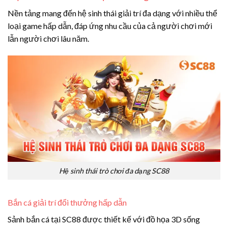
Nền tảng mang đến hệ sinh thái giải trí đa dạng với nhiều thể
loại game hấp dẫn, đáp ứng nhu cầu của cả người chơi mới
lẫn người chơi lâu năm.
Hệ sinh thái trò chơi đa dạng SC88
Bắn cá giải trí đổi thưởng hấp dẫn
Sảnh bắn cá tại SC88 được thiết kế với đồ họa 3D sống